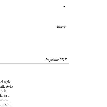
Volver
Imprimir PDF
el segle
til. Aviat
 A la
dansa a
domina
an, Emili