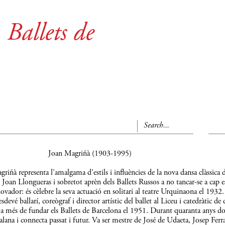
Ballets de
Joan Magriñà (1903-1995)
iñà representa l’amalgama d’estils i influències de la nova dansa clàssica d
oan Llongueras i sobretot aprèn dels Ballets Russos a no tancar-se a cap es
vador: és cèlebre la seva actuació en solitari al teatre Urquinaona el 1932.
devé ballarí, coreògraf i director artístic del ballet al Liceu i catedràtic de 
e, a més de fundar els Ballets de Barcelona el 1951. Durant quaranta anys 
talana i connecta passat i futur. Va ser mestre de José de Udaeta, Josep Ferr