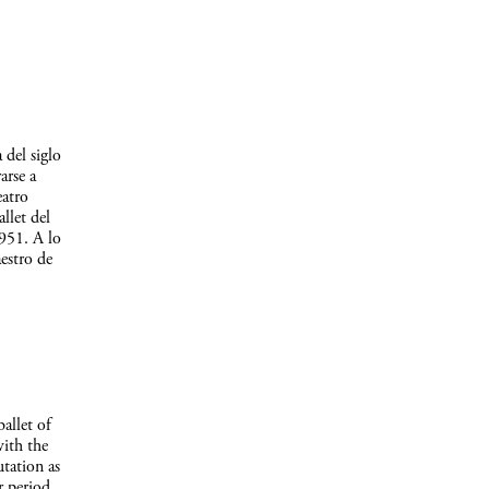
 del siglo
arse a
eatro
llet del
1951. A lo
estro de
allet of
with the
utation as
r period,