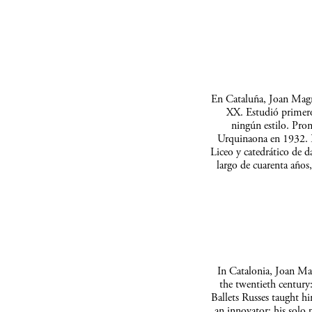
En Cataluña, Joan Magriñ
XX. Estudió primero
ningún estilo. Pron
Urquinaona en 1932. En
Liceo y catedrático de d
largo de cuarenta años
In Catalonia, Joan Mag
the twentieth century:
Ballets Russes taught h
an innovator: his solo 