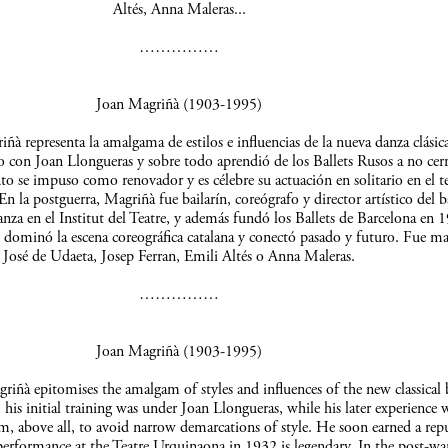
Altés, Anna Maleras...
……………
Joan Magriñà (1903-1995)
à representa la amalgama de estilos e influencias de la nueva danza clásica
 con Joan Llongueras y sobre todo aprendió de los Ballets Rusos a no cerr
to se impuso como renovador y es célebre su actuación en solitario en el t
 la postguerra, Magriñà fue bailarín, coreógrafo y director artístico del ba
anza en el Institut del Teatre, y además fundó los Ballets de Barcelona en 
, dominó la escena coreográfica catalana y conectó pasado y futuro. Fue ma
José de Udaeta, Josep Ferran, Emili Altés o Anna Maleras.
……………
Joan Magriñà (1903-1995)
riñà epitomises the amalgam of styles and influences of the new classical b
 his initial training was under Joan Llongueras, while his later experience 
im, above all, to avoid narrow demarcations of style. He soon earned a rep
performance at the Teatre Urquinaona in 1932 is legendary. In the post-wa