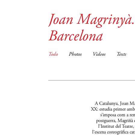
Joan Magrinyà. 
Barcelona
Todo
Photos
Videos
Texts
A Catalunya, Joan Magr
XX: estudia primer amb J
s’imposa com a reno
postguerra, Magriñà es
l’Institut del Teatr
l’escena coreogràfica ca