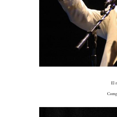
El 
Compa