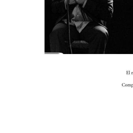
El 
Compa