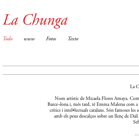
La Chunga
Todo
www
Fotos
Texto
La C
Nom artístic de Micaela Flores Amaya. Comença
Barce¬lona i, més tard, té Emma Maleras com a m
crítics i intel•lectuals catalans. Són famoses le
amb els peus descalços sobre un llenç de Dalí 
Seb