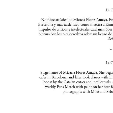
La C
Nombre artístico de Micaela Flores Amaya. Empe
Barcelona y más tarde tuvo como maestra a Emma 
impulso de críticos e intelectuales catalanes. So
pintura con los pies descalzos sobre un lienzo de
Seb
La C
Stage name of Micaela Flores Amaya. She began 
cafes in Barcelona, and later took classes with 
boost by the Catalan critics and intellectuals
weekly Paris Match with paint on her bare f
photographs with Miró and Sebas