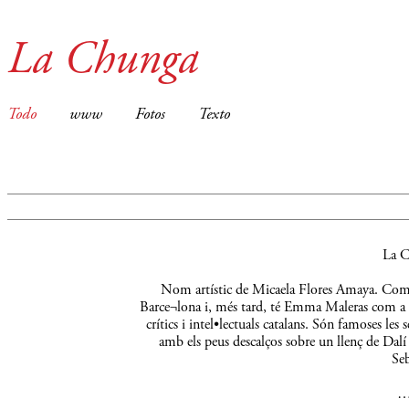
La Chunga
Todo
www
Fotos
Texto
La C
Nom artístic de Micaela Flores Amaya. Comença
Barce¬lona i, més tard, té Emma Maleras com a m
crítics i intel•lectuals catalans. Són famoses le
amb els peus descalços sobre un llenç de Dalí 
Seb