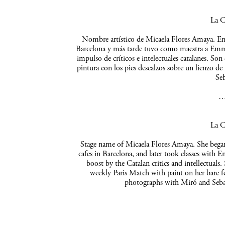
La C
Nombre artístico de Micaela Flores Amaya. Empe
Barcelona y más tarde tuvo como maestra a Emma 
impulso de críticos e intelectuales catalanes. So
pintura con los pies descalzos sobre un lienzo de
Seb
La C
Stage name of Micaela Flores Amaya. She began 
cafes in Barcelona, and later took classes with 
boost by the Catalan critics and intellectuals
weekly Paris Match with paint on her bare f
photographs with Miró and Sebas