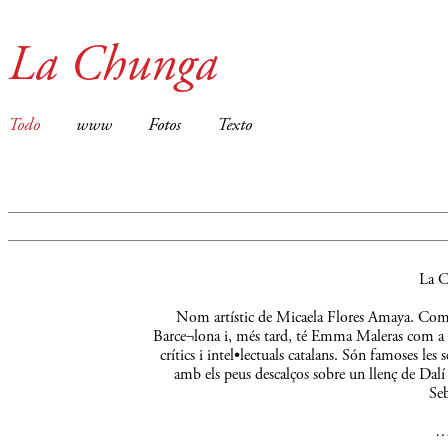
La Chunga
Todo
www
Fotos
Texto
La C
Nom artístic de Micaela Flores Amaya. Comença
Barce¬lona i, més tard, té Emma Maleras com a m
crítics i intel•lectuals catalans. Són famoses le
amb els peus descalços sobre un llenç de Dalí 
Seb