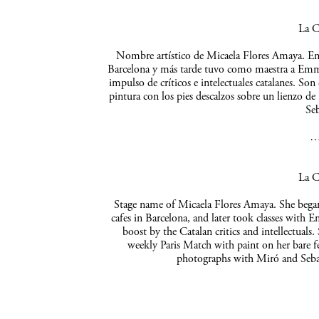
La C
Nombre artístico de Micaela Flores Amaya. Empe
Barcelona y más tarde tuvo como maestra a Emma 
impulso de críticos e intelectuales catalanes. So
pintura con los pies descalzos sobre un lienzo de
Seb
La C
Stage name of Micaela Flores Amaya. She began 
cafes in Barcelona, and later took classes with 
boost by the Catalan critics and intellectuals
weekly Paris Match with paint on her bare f
photographs with Miró and Sebas