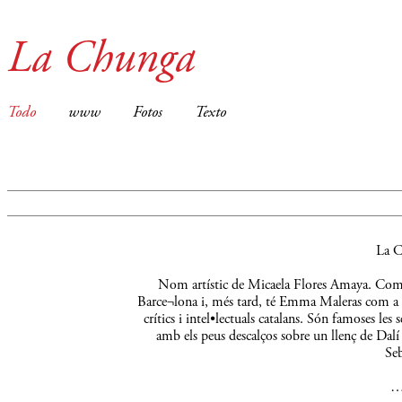
La Chunga
Todo
www
Fotos
Texto
La C
Nom artístic de Micaela Flores Amaya. Comença
Barce¬lona i, més tard, té Emma Maleras com a m
crítics i intel•lectuals catalans. Són famoses le
amb els peus descalços sobre un llenç de Dalí 
Seb