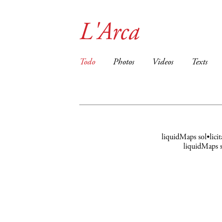
L'Arca
Todo
Photos
Videos
Texts
liquidMaps sol•licit
liquidMaps s