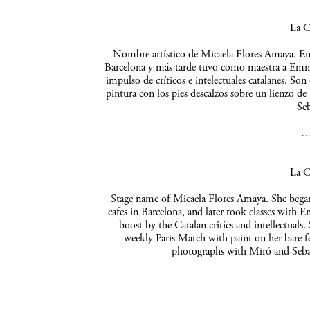
La C
Nombre artístico de Micaela Flores Amaya. Empe
Barcelona y más tarde tuvo como maestra a Emma 
impulso de críticos e intelectuales catalanes. So
pintura con los pies descalzos sobre un lienzo de
Seb
La C
Stage name of Micaela Flores Amaya. She began 
cafes in Barcelona, and later took classes with 
boost by the Catalan critics and intellectuals
weekly Paris Match with paint on her bare f
photographs with Miró and Sebas