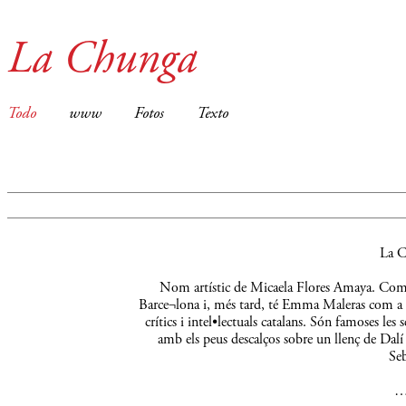
La Chunga
Todo
www
Fotos
Texto
La C
Nom artístic de Micaela Flores Amaya. Comença
Barce¬lona i, més tard, té Emma Maleras com a m
crítics i intel•lectuals catalans. Són famoses le
amb els peus descalços sobre un llenç de Dalí 
Seb