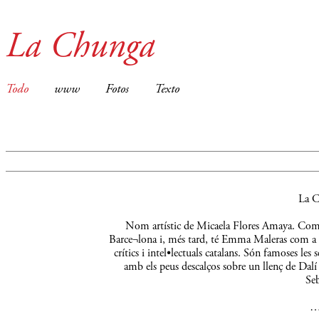
La Chunga
Todo
www
Fotos
Texto
La C
Nom artístic de Micaela Flores Amaya. Comença
Barce¬lona i, més tard, té Emma Maleras com a m
crítics i intel•lectuals catalans. Són famoses le
amb els peus descalços sobre un llenç de Dalí 
Seb