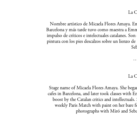
La C
Nombre artístico de Micaela Flores Amaya. Empe
Barcelona y más tarde tuvo como maestra a Emma 
impulso de críticos e intelectuales catalanes. So
pintura con los pies descalzos sobre un lienzo de
Seb
La C
Stage name of Micaela Flores Amaya. She began 
cafes in Barcelona, and later took classes with 
boost by the Catalan critics and intellectuals
weekly Paris Match with paint on her bare f
photographs with Miró and Sebas