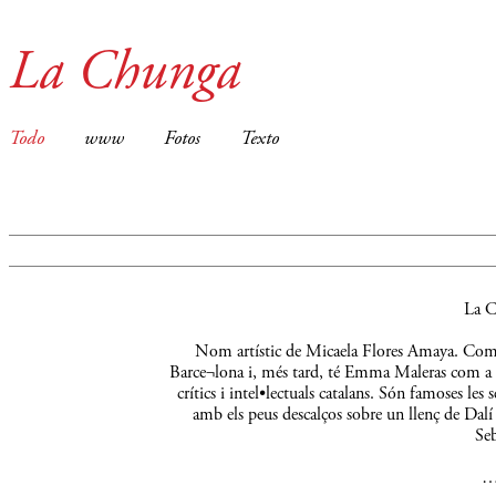
La Chunga
Todo
www
Fotos
Texto
La C
Nom artístic de Micaela Flores Amaya. Comença
Barce¬lona i, més tard, té Emma Maleras com a m
crítics i intel•lectuals catalans. Són famoses le
amb els peus descalços sobre un llenç de Dalí 
Seb