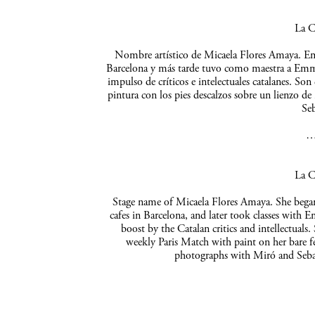
La C
Nombre artístico de Micaela Flores Amaya. Empe
Barcelona y más tarde tuvo como maestra a Emma 
impulso de críticos e intelectuales catalanes. So
pintura con los pies descalzos sobre un lienzo de
Seb
La C
Stage name of Micaela Flores Amaya. She began 
cafes in Barcelona, and later took classes with 
boost by the Catalan critics and intellectuals
weekly Paris Match with paint on her bare f
photographs with Miró and Sebas