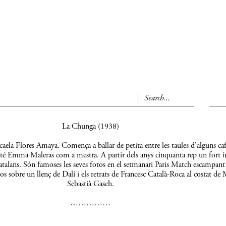
La Chunga (1938)
aela Flores Amaya. Comença a ballar de petita entre les taules d’alguns caf
 té Emma Maleras com a mestra. A partir dels anys cinquanta rep un fort 
s catalans. Són famoses les seves fotos en el setmanari Paris Match escampant
os sobre un llenç de Dalí i els retrats de Francesc Català-Roca al costat de 
Sebastià Gasch.
……………