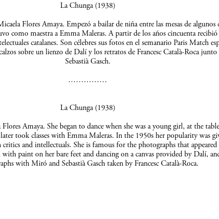
La Chunga (1938)
icaela Flores Amaya. Empezó a bailar de niña entre las mesas de algunos c
uvo como maestra a Emma Maleras. A partir de los años cincuenta recibió 
telectuales catalanes. Son célebres sus fotos en el semanario Paris Match es
scalzos sobre un lienzo de Dalí y los retratos de Francesc Català-Roca junto
Sebastià Gasch.
……………
La Chunga (1938)
Flores Amaya. She began to dance when she was a young girl, at the table
 later took classes with Emma Maleras. In the 1950s her popularity was gi
 critics and intellectuals. She is famous for the photographs that appeared 
 with paint on her bare feet and dancing on a canvas provided by Dalí, an
aphs with Miró and Sebastià Gasch taken by Francesc Català-Roca.