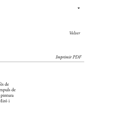
Volver
Imprimir PDF
ès de
impuls de
 pintura
Miró i