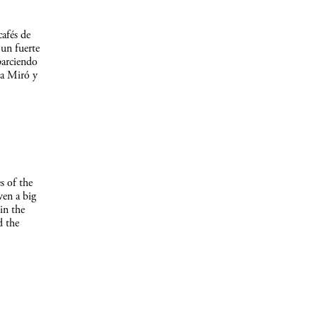
afés de
un fuerte
parciendo
 a Miró y
s of the
ven a big
in the
d the