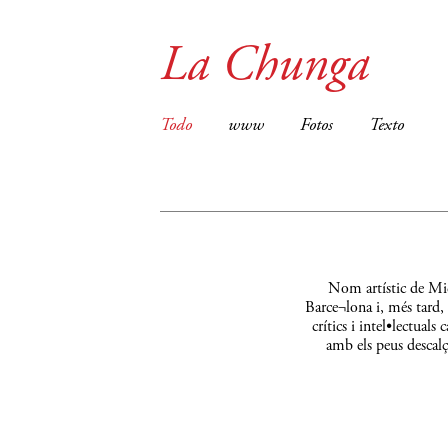
La Chunga
Todo
www
Fotos
Texto
Nom artístic de Mic
Barce¬lona i, més tard,
crítics i intel•lectual
amb els peus descalç