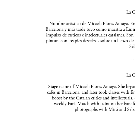
La C
Nombre artístico de Micaela Flores Amaya. Empe
Barcelona y más tarde tuvo como maestra a Emma 
impulso de críticos e intelectuales catalanes. So
pintura con los pies descalzos sobre un lienzo de
Seb
La C
Stage name of Micaela Flores Amaya. She began 
cafes in Barcelona, and later took classes with 
boost by the Catalan critics and intellectuals
weekly Paris Match with paint on her bare f
photographs with Miró and Sebas