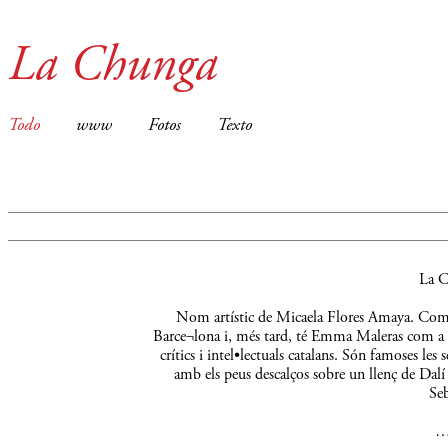
La Chunga
Todo
www
Fotos
Texto
La C
Nom artístic de Micaela Flores Amaya. Comença
Barce¬lona i, més tard, té Emma Maleras com a m
crítics i intel•lectuals catalans. Són famoses le
amb els peus descalços sobre un llenç de Dalí 
Seb