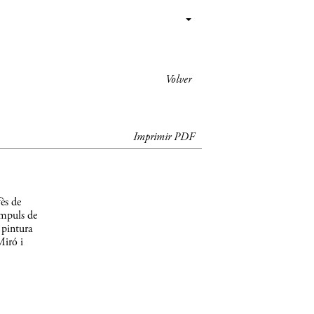
Volver
Imprimir PDF
ès de
impuls de
 pintura
Miró i