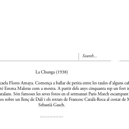
La Chunga (1938)
aela Flores Amaya. Comença a ballar de petita entre les taules d’alguns caf
 té Emma Maleras com a mestra. A partir dels anys cinquanta rep un fort 
s catalans. Són famoses les seves fotos en el setmanari Paris Match escampant
os sobre un llenç de Dalí i els retrats de Francesc Català-Roca al costat de 
Sebastià Gasch.
……………