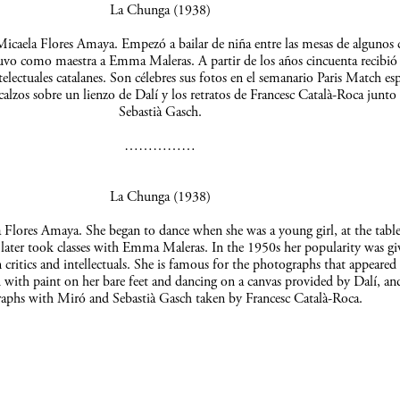
La Chunga (1938)
icaela Flores Amaya. Empezó a bailar de niña entre las mesas de algunos c
uvo como maestra a Emma Maleras. A partir de los años cincuenta recibió 
telectuales catalanes. Son célebres sus fotos en el semanario Paris Match es
scalzos sobre un lienzo de Dalí y los retratos de Francesc Català-Roca junto
Sebastià Gasch.
……………
La Chunga (1938)
Flores Amaya. She began to dance when she was a young girl, at the table
 later took classes with Emma Maleras. In the 1950s her popularity was gi
 critics and intellectuals. She is famous for the photographs that appeared 
 with paint on her bare feet and dancing on a canvas provided by Dalí, an
aphs with Miró and Sebastià Gasch taken by Francesc Català-Roca.