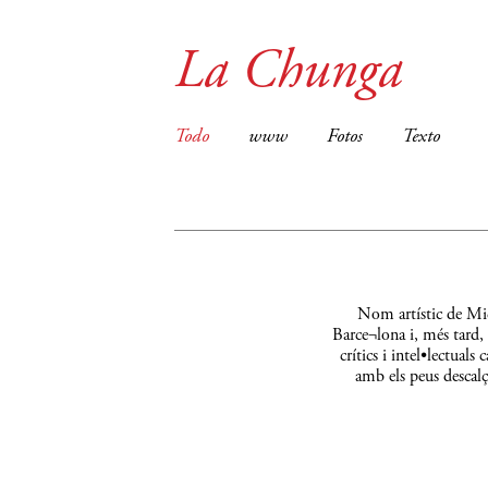
La Chunga
Todo
www
Fotos
Texto
Nom artístic de Mic
Barce¬lona i, més tard,
crítics i intel•lectual
amb els peus descalç