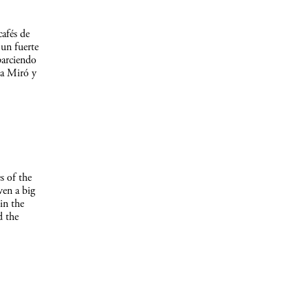
afés de
un fuerte
parciendo
 a Miró y
s of the
ven a big
in the
d the