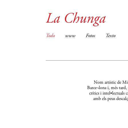
La Chunga
Todo
www
Fotos
Texto
Nom artístic de Mic
Barce¬lona i, més tard,
crítics i intel•lectual
amb els peus descalç