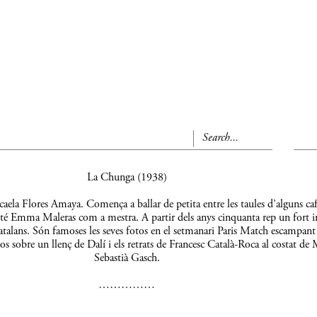
La Chunga (1938)
aela Flores Amaya. Comença a ballar de petita entre les taules d’alguns caf
 té Emma Maleras com a mestra. A partir dels anys cinquanta rep un fort 
s catalans. Són famoses les seves fotos en el setmanari Paris Match escampant
os sobre un llenç de Dalí i els retrats de Francesc Català-Roca al costat de 
Sebastià Gasch.
……………