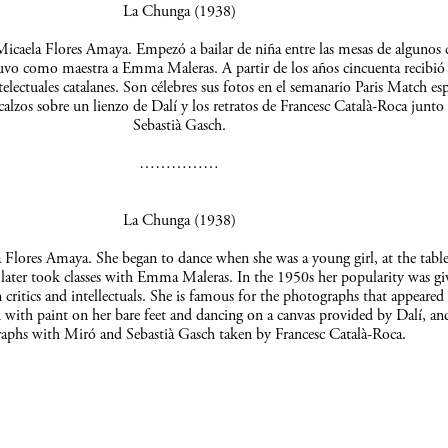
La Chunga (1938)
icaela Flores Amaya. Empezó a bailar de niña entre las mesas de algunos c
uvo como maestra a Emma Maleras. A partir de los años cincuenta recibió 
telectuales catalanes. Son célebres sus fotos en el semanario Paris Match es
scalzos sobre un lienzo de Dalí y los retratos de Francesc Català-Roca junto
Sebastià Gasch.
……………
La Chunga (1938)
Flores Amaya. She began to dance when she was a young girl, at the table
 later took classes with Emma Maleras. In the 1950s her popularity was gi
 critics and intellectuals. She is famous for the photographs that appeared 
 with paint on her bare feet and dancing on a canvas provided by Dalí, an
aphs with Miró and Sebastià Gasch taken by Francesc Català-Roca.