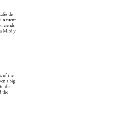
afés de
un fuerte
parciendo
 a Miró y
s of the
ven a big
in the
d the