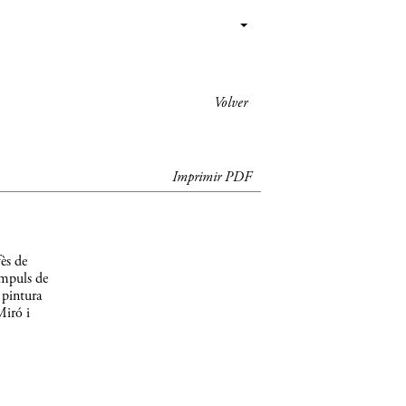
Volver
Imprimir PDF
ès de
impuls de
 pintura
Miró i