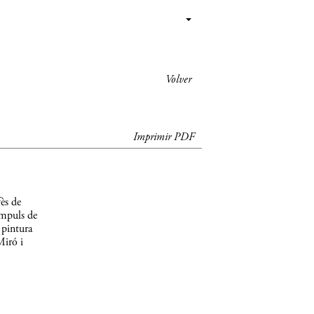
Volver
Imprimir PDF
ès de
impuls de
 pintura
Miró i