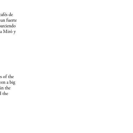
afés de
un fuerte
parciendo
 a Miró y
s of the
ven a big
in the
d the