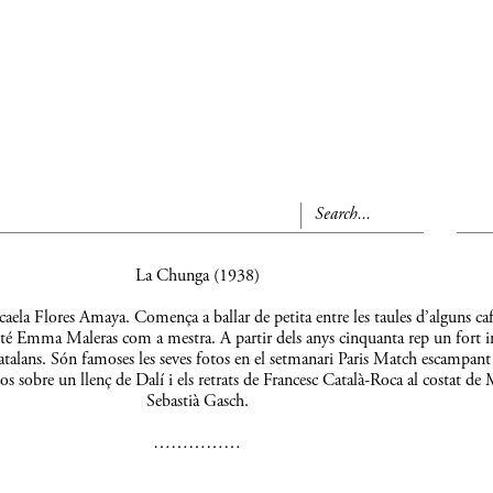
La Chunga (1938)
aela Flores Amaya. Comença a ballar de petita entre les taules d’alguns caf
 té Emma Maleras com a mestra. A partir dels anys cinquanta rep un fort 
s catalans. Són famoses les seves fotos en el setmanari Paris Match escampant
os sobre un llenç de Dalí i els retrats de Francesc Català-Roca al costat de 
Sebastià Gasch.
……………