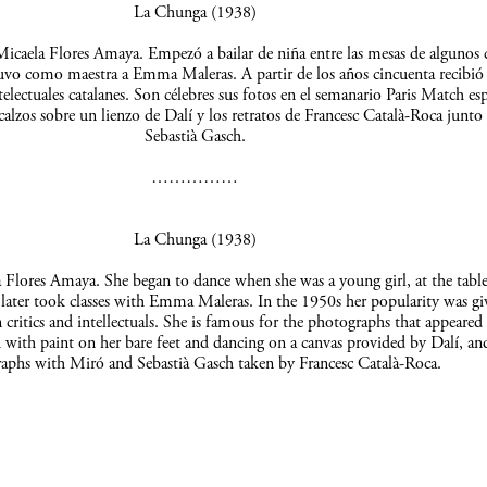
La Chunga (1938)
icaela Flores Amaya. Empezó a bailar de niña entre las mesas de algunos c
uvo como maestra a Emma Maleras. A partir de los años cincuenta recibió 
telectuales catalanes. Son célebres sus fotos en el semanario Paris Match es
scalzos sobre un lienzo de Dalí y los retratos de Francesc Català-Roca junto
Sebastià Gasch.
……………
La Chunga (1938)
Flores Amaya. She began to dance when she was a young girl, at the table
 later took classes with Emma Maleras. In the 1950s her popularity was gi
 critics and intellectuals. She is famous for the photographs that appeared 
 with paint on her bare feet and dancing on a canvas provided by Dalí, an
aphs with Miró and Sebastià Gasch taken by Francesc Català-Roca.