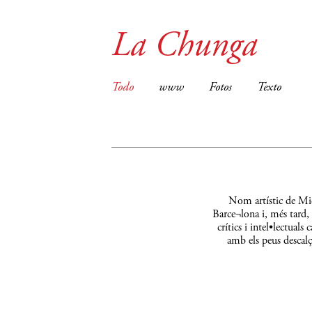
La Chunga
Todo
www
Fotos
Texto
Nom artístic de Mic
Barce¬lona i, més tard,
crítics i intel•lectual
amb els peus descalç