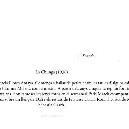
La Chunga (1938)
aela Flores Amaya. Comença a ballar de petita entre les taules d’alguns caf
 té Emma Maleras com a mestra. A partir dels anys cinquanta rep un fort 
s catalans. Són famoses les seves fotos en el setmanari Paris Match escampant
os sobre un llenç de Dalí i els retrats de Francesc Català-Roca al costat de 
Sebastià Gasch.
……………