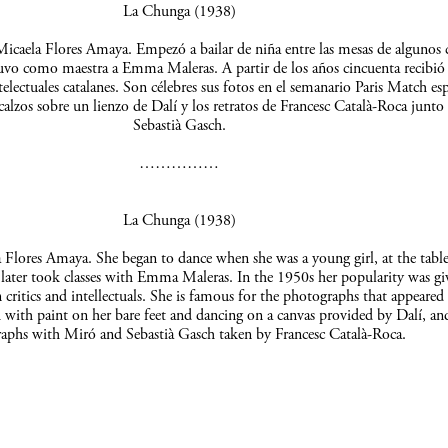
La Chunga (1938)
icaela Flores Amaya. Empezó a bailar de niña entre las mesas de algunos c
uvo como maestra a Emma Maleras. A partir de los años cincuenta recibió 
telectuales catalanes. Son célebres sus fotos en el semanario Paris Match es
scalzos sobre un lienzo de Dalí y los retratos de Francesc Català-Roca junto
Sebastià Gasch.
……………
La Chunga (1938)
Flores Amaya. She began to dance when she was a young girl, at the table
 later took classes with Emma Maleras. In the 1950s her popularity was gi
 critics and intellectuals. She is famous for the photographs that appeared 
 with paint on her bare feet and dancing on a canvas provided by Dalí, an
aphs with Miró and Sebastià Gasch taken by Francesc Català-Roca.