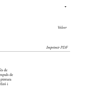
Volver
Imprimir PDF
ès de
impuls de
 pintura
Miró i