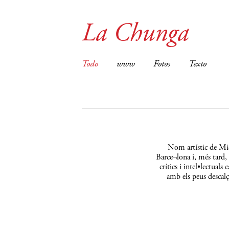
La Chunga
Todo
www
Fotos
Texto
Nom artístic de Mic
Barce¬lona i, més tard,
crítics i intel•lectual
amb els peus descalç