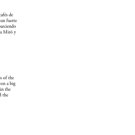
afés de
un fuerte
parciendo
 a Miró y
s of the
ven a big
in the
d the