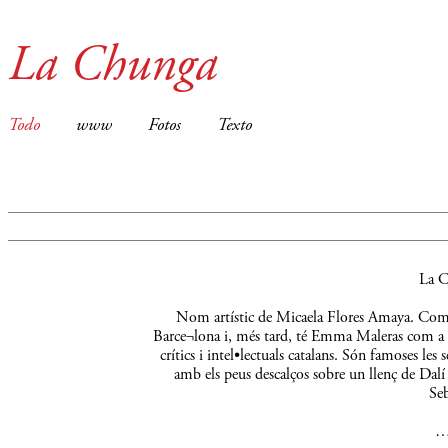
La Chunga
Todo
www
Fotos
Texto
La C
Nom artístic de Micaela Flores Amaya. Comença
Barce¬lona i, més tard, té Emma Maleras com a m
crítics i intel•lectuals catalans. Són famoses le
amb els peus descalços sobre un llenç de Dalí 
Seb