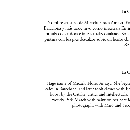
La C
Nombre artístico de Micaela Flores Amaya. Empe
Barcelona y más tarde tuvo como maestra a Emma 
impulso de críticos e intelectuales catalanes. So
pintura con los pies descalzos sobre un lienzo de
Seb
La C
Stage name of Micaela Flores Amaya. She began 
cafes in Barcelona, and later took classes with 
boost by the Catalan critics and intellectuals
weekly Paris Match with paint on her bare f
photographs with Miró and Sebas