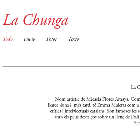
La Chunga
Todo
www
Fotos
Texto
La C
Nom artístic de Micaela Flores Amaya. Comença
Barce¬lona i, més tard, té Emma Maleras com a m
crítics i intel•lectuals catalans. Són famoses le
amb els peus descalços sobre un llenç de Dalí 
Seb