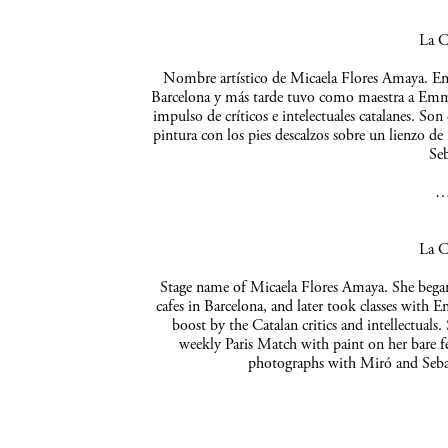
La C
Nombre artístico de Micaela Flores Amaya. Empe
Barcelona y más tarde tuvo como maestra a Emma 
impulso de críticos e intelectuales catalanes. So
pintura con los pies descalzos sobre un lienzo de
Seb
La C
Stage name of Micaela Flores Amaya. She began 
cafes in Barcelona, and later took classes with 
boost by the Catalan critics and intellectuals
weekly Paris Match with paint on her bare f
photographs with Miró and Sebas