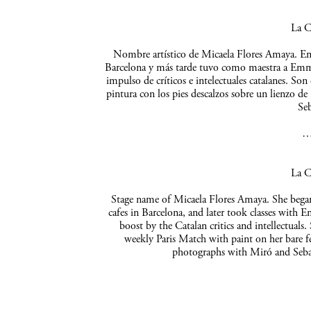
La C
Nombre artístico de Micaela Flores Amaya. Empe
Barcelona y más tarde tuvo como maestra a Emma 
impulso de críticos e intelectuales catalanes. So
pintura con los pies descalzos sobre un lienzo de
Seb
La C
Stage name of Micaela Flores Amaya. She began 
cafes in Barcelona, and later took classes with 
boost by the Catalan critics and intellectuals
weekly Paris Match with paint on her bare f
photographs with Miró and Sebas