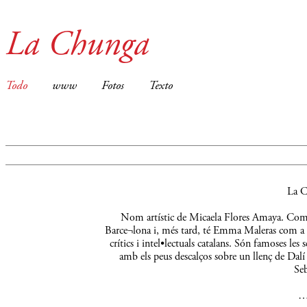
La Chunga
Todo
www
Fotos
Texto
La C
Nom artístic de Micaela Flores Amaya. Comença
Barce¬lona i, més tard, té Emma Maleras com a m
crítics i intel•lectuals catalans. Són famoses le
amb els peus descalços sobre un llenç de Dalí 
Seb