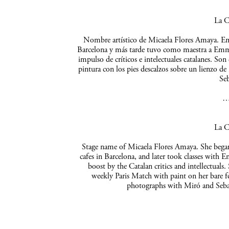
La C
Nombre artístico de Micaela Flores Amaya. Empe
Barcelona y más tarde tuvo como maestra a Emma 
impulso de críticos e intelectuales catalanes. So
pintura con los pies descalzos sobre un lienzo de
Seb
La C
Stage name of Micaela Flores Amaya. She began 
cafes in Barcelona, and later took classes with 
boost by the Catalan critics and intellectuals
weekly Paris Match with paint on her bare f
photographs with Miró and Sebas