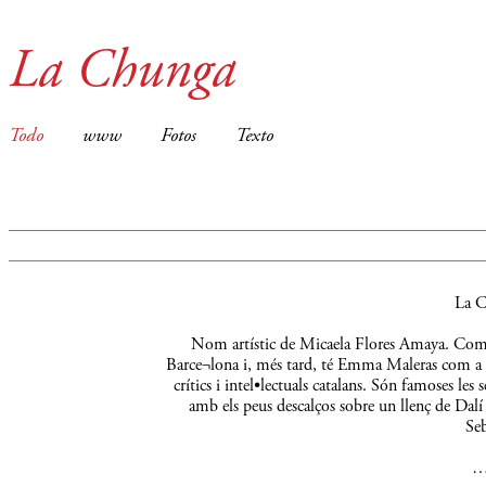
La Chunga
Todo
www
Fotos
Texto
La C
Nom artístic de Micaela Flores Amaya. Comença
Barce¬lona i, més tard, té Emma Maleras com a m
crítics i intel•lectuals catalans. Són famoses le
amb els peus descalços sobre un llenç de Dalí 
Seb