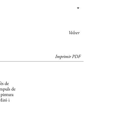
Volver
Imprimir PDF
ès de
impuls de
 pintura
Miró i