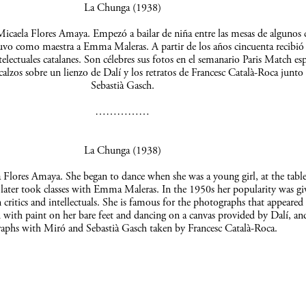
La Chunga (1938)
icaela Flores Amaya. Empezó a bailar de niña entre las mesas de algunos c
uvo como maestra a Emma Maleras. A partir de los años cincuenta recibió 
telectuales catalanes. Son célebres sus fotos en el semanario Paris Match es
scalzos sobre un lienzo de Dalí y los retratos de Francesc Català-Roca junto
Sebastià Gasch.
……………
La Chunga (1938)
Flores Amaya. She began to dance when she was a young girl, at the table
 later took classes with Emma Maleras. In the 1950s her popularity was gi
 critics and intellectuals. She is famous for the photographs that appeared 
 with paint on her bare feet and dancing on a canvas provided by Dalí, an
aphs with Miró and Sebastià Gasch taken by Francesc Català-Roca.