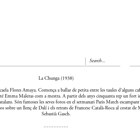
La Chunga (1938)
aela Flores Amaya. Comença a ballar de petita entre les taules d’alguns caf
 té Emma Maleras com a mestra. A partir dels anys cinquanta rep un fort 
s catalans. Són famoses les seves fotos en el setmanari Paris Match escampant
os sobre un llenç de Dalí i els retrats de Francesc Català-Roca al costat de 
Sebastià Gasch.
……………