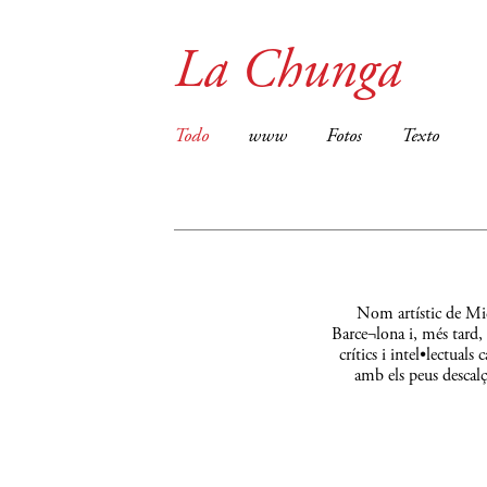
La Chunga
Todo
www
Fotos
Texto
Nom artístic de Mic
Barce¬lona i, més tard,
crítics i intel•lectual
amb els peus descalç