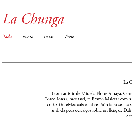
La Chunga
Todo
www
Fotos
Texto
La C
Nom artístic de Micaela Flores Amaya. Comença
Barce¬lona i, més tard, té Emma Maleras com a m
crítics i intel•lectuals catalans. Són famoses le
amb els peus descalços sobre un llenç de Dalí 
Seb