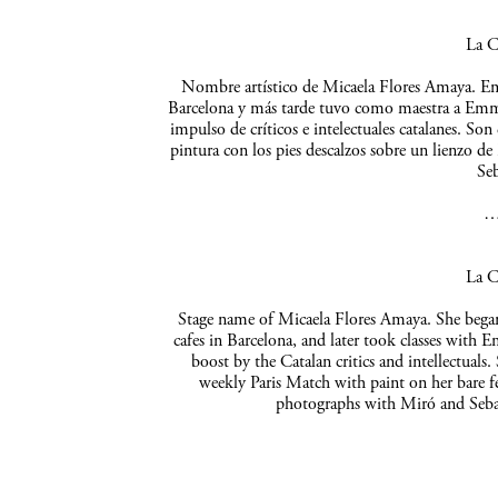
La C
Nombre artístico de Micaela Flores Amaya. Empe
Barcelona y más tarde tuvo como maestra a Emma 
impulso de críticos e intelectuales catalanes. So
pintura con los pies descalzos sobre un lienzo de
Seb
La C
Stage name of Micaela Flores Amaya. She began 
cafes in Barcelona, and later took classes with 
boost by the Catalan critics and intellectuals
weekly Paris Match with paint on her bare f
photographs with Miró and Sebas