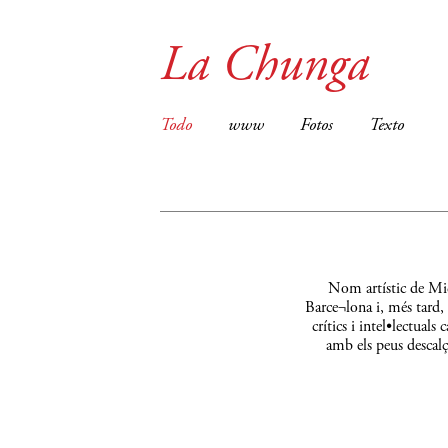
La Chunga
Todo
www
Fotos
Texto
Nom artístic de Mic
Barce¬lona i, més tard,
crítics i intel•lectual
amb els peus descalç