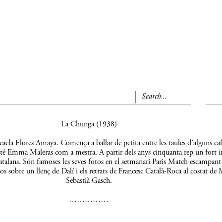
La Chunga (1938)
aela Flores Amaya. Comença a ballar de petita entre les taules d’alguns caf
 té Emma Maleras com a mestra. A partir dels anys cinquanta rep un fort 
s catalans. Són famoses les seves fotos en el setmanari Paris Match escampant
os sobre un llenç de Dalí i els retrats de Francesc Català-Roca al costat de 
Sebastià Gasch.
……………