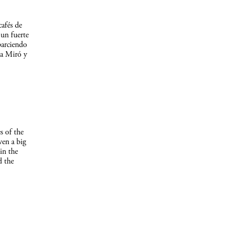
afés de
un fuerte
parciendo
 a Miró y
s of the
ven a big
in the
d the