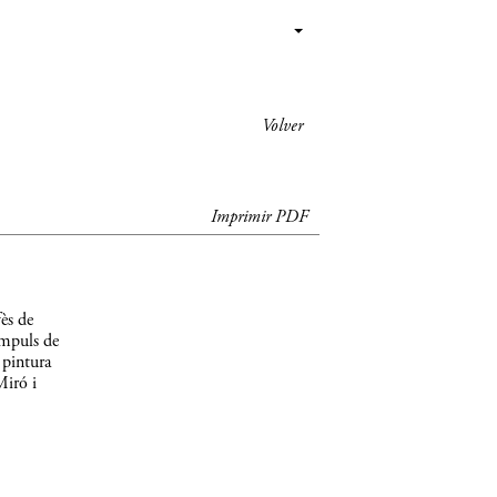
Volver
Imprimir PDF
ès de
impuls de
 pintura
Miró i