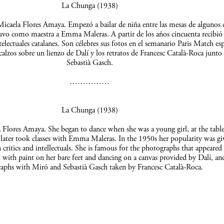
La Chunga (1938)
icaela Flores Amaya. Empezó a bailar de niña entre las mesas de algunos c
uvo como maestra a Emma Maleras. A partir de los años cincuenta recibió 
telectuales catalanes. Son célebres sus fotos en el semanario Paris Match es
scalzos sobre un lienzo de Dalí y los retratos de Francesc Català-Roca junto
Sebastià Gasch.
……………
La Chunga (1938)
Flores Amaya. She began to dance when she was a young girl, at the table
 later took classes with Emma Maleras. In the 1950s her popularity was gi
 critics and intellectuals. She is famous for the photographs that appeared 
 with paint on her bare feet and dancing on a canvas provided by Dalí, an
aphs with Miró and Sebastià Gasch taken by Francesc Català-Roca.