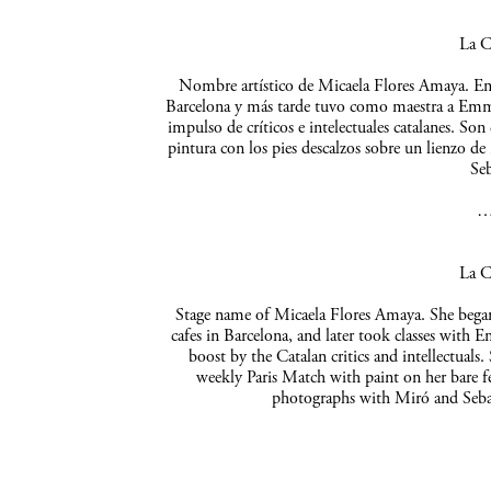
La C
Nombre artístico de Micaela Flores Amaya. Empe
Barcelona y más tarde tuvo como maestra a Emma 
impulso de críticos e intelectuales catalanes. So
pintura con los pies descalzos sobre un lienzo de
Seb
La C
Stage name of Micaela Flores Amaya. She began 
cafes in Barcelona, and later took classes with 
boost by the Catalan critics and intellectuals
weekly Paris Match with paint on her bare f
photographs with Miró and Sebas