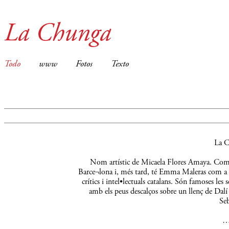
La Chunga
Todo
www
Fotos
Texto
La C
Nom artístic de Micaela Flores Amaya. Comença
Barce¬lona i, més tard, té Emma Maleras com a m
crítics i intel•lectuals catalans. Són famoses le
amb els peus descalços sobre un llenç de Dalí 
Seb