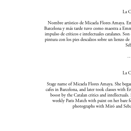
La C
Nombre artístico de Micaela Flores Amaya. Empe
Barcelona y más tarde tuvo como maestra a Emma 
impulso de críticos e intelectuales catalanes. So
pintura con los pies descalzos sobre un lienzo de
Seb
La C
Stage name of Micaela Flores Amaya. She began 
cafes in Barcelona, and later took classes with 
boost by the Catalan critics and intellectuals
weekly Paris Match with paint on her bare f
photographs with Miró and Sebas