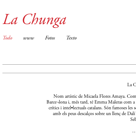
La Chunga
Todo
www
Fotos
Texto
La C
Nom artístic de Micaela Flores Amaya. Comença
Barce¬lona i, més tard, té Emma Maleras com a m
crítics i intel•lectuals catalans. Són famoses le
amb els peus descalços sobre un llenç de Dalí 
Seb