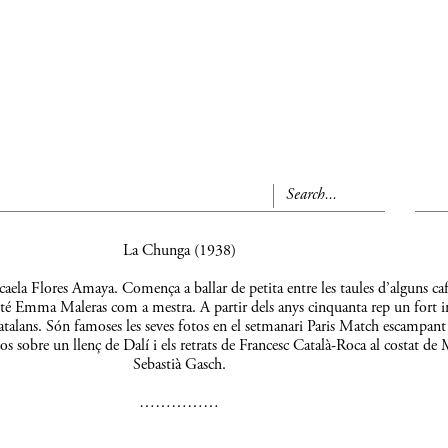
La Chunga (1938)
aela Flores Amaya. Comença a ballar de petita entre les taules d’alguns caf
 té Emma Maleras com a mestra. A partir dels anys cinquanta rep un fort 
s catalans. Són famoses les seves fotos en el setmanari Paris Match escampant
os sobre un llenç de Dalí i els retrats de Francesc Català-Roca al costat de 
Sebastià Gasch.
……………