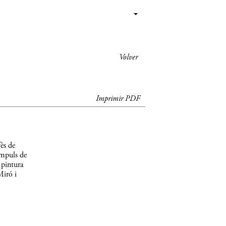
Volver
Imprimir PDF
ès de
impuls de
 pintura
Miró i