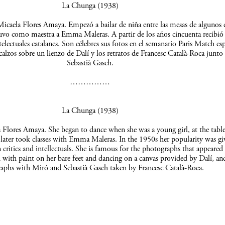
La Chunga (1938)
icaela Flores Amaya. Empezó a bailar de niña entre las mesas de algunos c
uvo como maestra a Emma Maleras. A partir de los años cincuenta recibió 
telectuales catalanes. Son célebres sus fotos en el semanario Paris Match es
scalzos sobre un lienzo de Dalí y los retratos de Francesc Català-Roca junto
Sebastià Gasch.
……………
La Chunga (1938)
Flores Amaya. She began to dance when she was a young girl, at the table
 later took classes with Emma Maleras. In the 1950s her popularity was gi
 critics and intellectuals. She is famous for the photographs that appeared 
 with paint on her bare feet and dancing on a canvas provided by Dalí, an
aphs with Miró and Sebastià Gasch taken by Francesc Català-Roca.