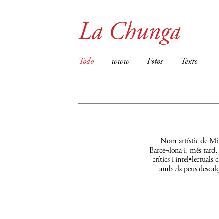
La Chunga
Todo
www
Fotos
Texto
Nom artístic de Mic
Barce¬lona i, més tard,
crítics i intel•lectual
amb els peus descalç