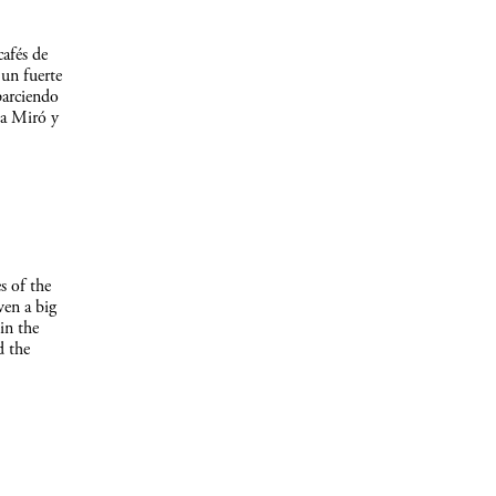
afés de
un fuerte
parciendo
 a Miró y
s of the
ven a big
in the
d the