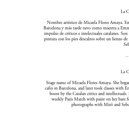
La C
Nombre artístico de Micaela Flores Amaya. Empe
Barcelona y más tarde tuvo como maestra a Emma 
impulso de críticos e intelectuales catalanes. So
pintura con los pies descalzos sobre un lienzo de
Seb
La C
Stage name of Micaela Flores Amaya. She began 
cafes in Barcelona, and later took classes with 
boost by the Catalan critics and intellectuals
weekly Paris Match with paint on her bare f
photographs with Miró and Sebas