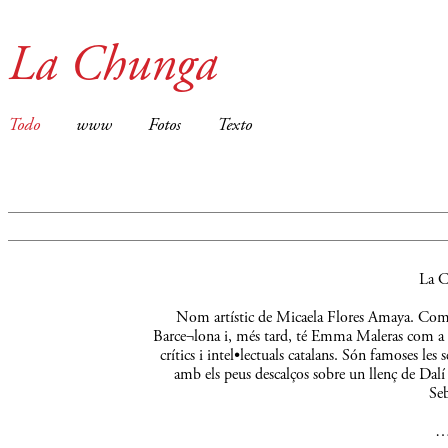
La Chunga
Todo
www
Fotos
Texto
La C
Nom artístic de Micaela Flores Amaya. Comença
Barce¬lona i, més tard, té Emma Maleras com a m
crítics i intel•lectuals catalans. Són famoses le
amb els peus descalços sobre un llenç de Dalí 
Seb