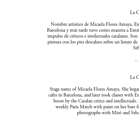
La C
Nombre artístico de Micaela Flores Amaya. Empe
Barcelona y más tarde tuvo como maestra a Emma 
impulso de críticos e intelectuales catalanes. So
pintura con los pies descalzos sobre un lienzo de
Seb
La C
Stage name of Micaela Flores Amaya. She began 
cafes in Barcelona, and later took classes with 
boost by the Catalan critics and intellectuals
weekly Paris Match with paint on her bare f
photographs with Miró and Sebas