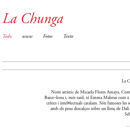
La Chunga
Todo
www
Fotos
Texto
La C
Nom artístic de Micaela Flores Amaya. Comença
Barce¬lona i, més tard, té Emma Maleras com a m
crítics i intel•lectuals catalans. Són famoses le
amb els peus descalços sobre un llenç de Dalí 
Seb