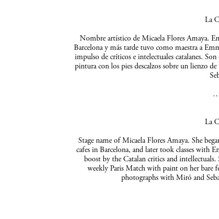
La C
Nombre artístico de Micaela Flores Amaya. Empe
Barcelona y más tarde tuvo como maestra a Emma 
impulso de críticos e intelectuales catalanes. So
pintura con los pies descalzos sobre un lienzo de
Seb
La C
Stage name of Micaela Flores Amaya. She began 
cafes in Barcelona, and later took classes with 
boost by the Catalan critics and intellectuals
weekly Paris Match with paint on her bare f
photographs with Miró and Sebas