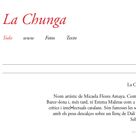
La Chunga
Todo
www
Fotos
Texto
La C
Nom artístic de Micaela Flores Amaya. Comença
Barce¬lona i, més tard, té Emma Maleras com a m
crítics i intel•lectuals catalans. Són famoses le
amb els peus descalços sobre un llenç de Dalí 
Seb