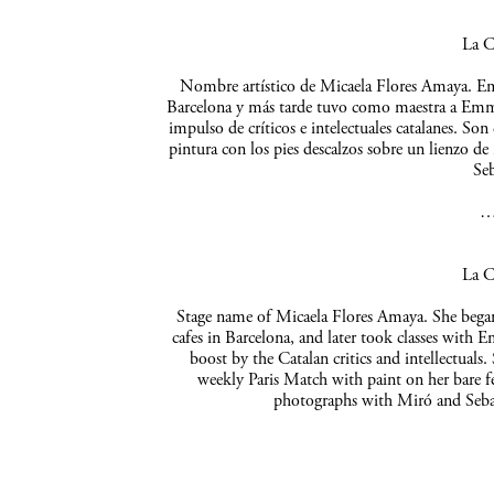
La C
Nombre artístico de Micaela Flores Amaya. Empe
Barcelona y más tarde tuvo como maestra a Emma 
impulso de críticos e intelectuales catalanes. So
pintura con los pies descalzos sobre un lienzo de
Seb
La C
Stage name of Micaela Flores Amaya. She began 
cafes in Barcelona, and later took classes with 
boost by the Catalan critics and intellectuals
weekly Paris Match with paint on her bare f
photographs with Miró and Sebas