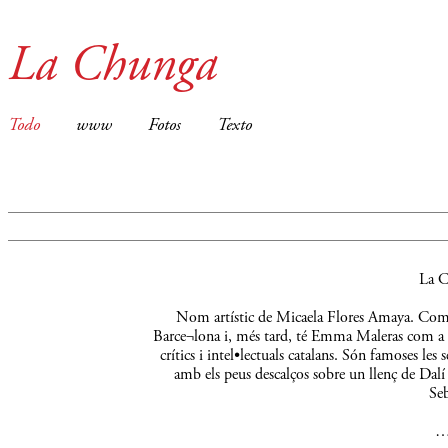
La Chunga
Todo
www
Fotos
Texto
La C
Nom artístic de Micaela Flores Amaya. Comença
Barce¬lona i, més tard, té Emma Maleras com a m
crítics i intel•lectuals catalans. Són famoses le
amb els peus descalços sobre un llenç de Dalí 
Seb