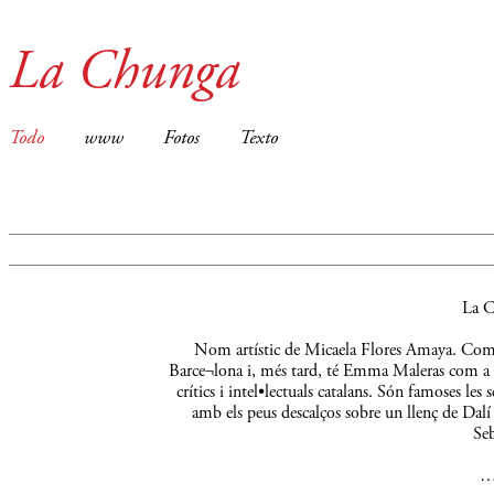
La Chunga
Todo
www
Fotos
Texto
La C
Nom artístic de Micaela Flores Amaya. Comença
Barce¬lona i, més tard, té Emma Maleras com a m
crítics i intel•lectuals catalans. Són famoses le
amb els peus descalços sobre un llenç de Dalí 
Seb