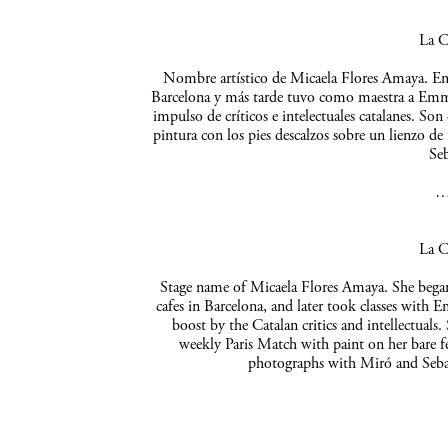
La C
Nombre artístico de Micaela Flores Amaya. Empe
Barcelona y más tarde tuvo como maestra a Emma 
impulso de críticos e intelectuales catalanes. So
pintura con los pies descalzos sobre un lienzo de
Seb
La C
Stage name of Micaela Flores Amaya. She began 
cafes in Barcelona, and later took classes with 
boost by the Catalan critics and intellectuals
weekly Paris Match with paint on her bare f
photographs with Miró and Sebas