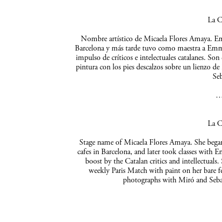
La C
Nombre artístico de Micaela Flores Amaya. Empe
Barcelona y más tarde tuvo como maestra a Emma 
impulso de críticos e intelectuales catalanes. So
pintura con los pies descalzos sobre un lienzo de
Seb
La C
Stage name of Micaela Flores Amaya. She began 
cafes in Barcelona, and later took classes with 
boost by the Catalan critics and intellectuals
weekly Paris Match with paint on her bare f
photographs with Miró and Sebas