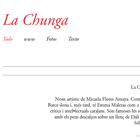
La Chunga
Todo
www
Fotos
Texto
La C
Nom artístic de Micaela Flores Amaya. Comença
Barce¬lona i, més tard, té Emma Maleras com a m
crítics i intel•lectuals catalans. Són famoses le
amb els peus descalços sobre un llenç de Dalí 
Seb