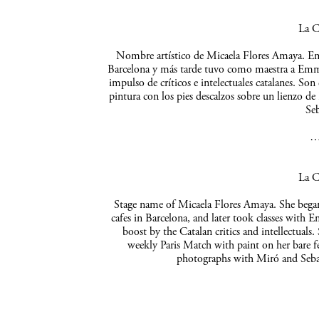
La C
Nombre artístico de Micaela Flores Amaya. Empe
Barcelona y más tarde tuvo como maestra a Emma 
impulso de críticos e intelectuales catalanes. So
pintura con los pies descalzos sobre un lienzo de
Seb
La C
Stage name of Micaela Flores Amaya. She began 
cafes in Barcelona, and later took classes with 
boost by the Catalan critics and intellectuals
weekly Paris Match with paint on her bare f
photographs with Miró and Sebas