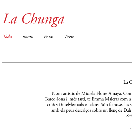
La Chunga
Todo
www
Fotos
Texto
La C
Nom artístic de Micaela Flores Amaya. Comença
Barce¬lona i, més tard, té Emma Maleras com a m
crítics i intel•lectuals catalans. Són famoses le
amb els peus descalços sobre un llenç de Dalí 
Seb