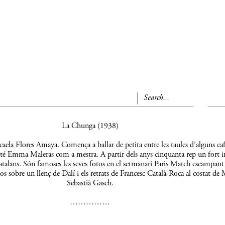
La Chunga (1938)
aela Flores Amaya. Comença a ballar de petita entre les taules d’alguns caf
 té Emma Maleras com a mestra. A partir dels anys cinquanta rep un fort 
s catalans. Són famoses les seves fotos en el setmanari Paris Match escampant
os sobre un llenç de Dalí i els retrats de Francesc Català-Roca al costat de 
Sebastià Gasch.
……………