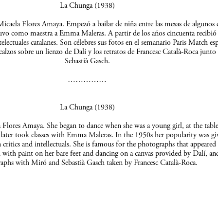
La Chunga (1938)
icaela Flores Amaya. Empezó a bailar de niña entre las mesas de algunos c
uvo como maestra a Emma Maleras. A partir de los años cincuenta recibió 
telectuales catalanes. Son célebres sus fotos en el semanario Paris Match es
scalzos sobre un lienzo de Dalí y los retratos de Francesc Català-Roca junto
Sebastià Gasch.
……………
La Chunga (1938)
Flores Amaya. She began to dance when she was a young girl, at the table
 later took classes with Emma Maleras. In the 1950s her popularity was gi
 critics and intellectuals. She is famous for the photographs that appeared 
 with paint on her bare feet and dancing on a canvas provided by Dalí, an
aphs with Miró and Sebastià Gasch taken by Francesc Català-Roca.