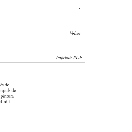
Volver
Imprimir PDF
ès de
impuls de
 pintura
Miró i