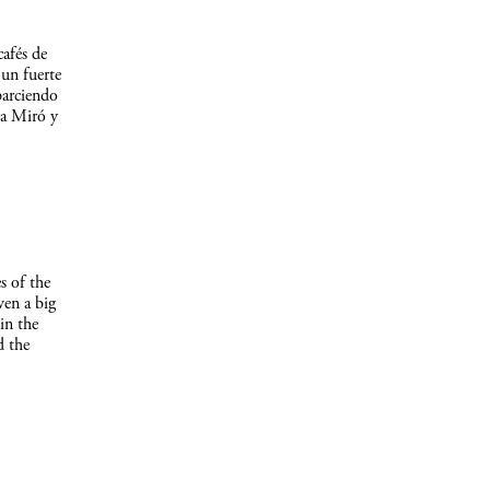
afés de
un fuerte
parciendo
 a Miró y
s of the
ven a big
in the
d the