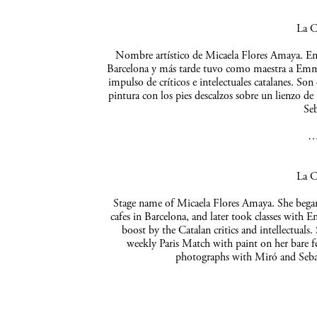
La C
Nombre artístico de Micaela Flores Amaya. Empe
Barcelona y más tarde tuvo como maestra a Emma 
impulso de críticos e intelectuales catalanes. So
pintura con los pies descalzos sobre un lienzo de
Seb
La C
Stage name of Micaela Flores Amaya. She began 
cafes in Barcelona, and later took classes with 
boost by the Catalan critics and intellectuals
weekly Paris Match with paint on her bare f
photographs with Miró and Sebas