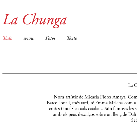
La Chunga
Todo
www
Fotos
Texto
La C
Nom artístic de Micaela Flores Amaya. Comença
Barce¬lona i, més tard, té Emma Maleras com a m
crítics i intel•lectuals catalans. Són famoses le
amb els peus descalços sobre un llenç de Dalí 
Seb