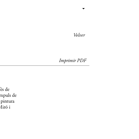
Volver
Imprimir PDF
ès de
impuls de
 pintura
Miró i