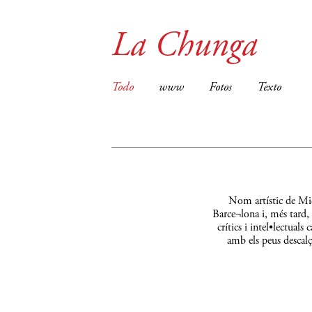
La Chunga
Todo
www
Fotos
Texto
Nom artístic de Mic
Barce¬lona i, més tard,
crítics i intel•lectual
amb els peus descalç