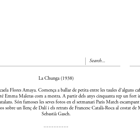
La Chunga (1938)
aela Flores Amaya. Comença a ballar de petita entre les taules d’alguns caf
 té Emma Maleras com a mestra. A partir dels anys cinquanta rep un fort 
s catalans. Són famoses les seves fotos en el setmanari Paris Match escampant
os sobre un llenç de Dalí i els retrats de Francesc Català-Roca al costat de 
Sebastià Gasch.
……………