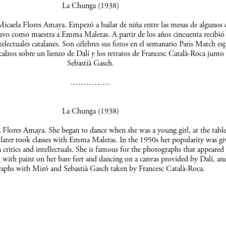
La Chunga (1938)
icaela Flores Amaya. Empezó a bailar de niña entre las mesas de algunos c
uvo como maestra a Emma Maleras. A partir de los años cincuenta recibió 
telectuales catalanes. Son célebres sus fotos en el semanario Paris Match es
scalzos sobre un lienzo de Dalí y los retratos de Francesc Català-Roca junto
Sebastià Gasch.
……………
La Chunga (1938)
Flores Amaya. She began to dance when she was a young girl, at the table
 later took classes with Emma Maleras. In the 1950s her popularity was gi
 critics and intellectuals. She is famous for the photographs that appeared 
 with paint on her bare feet and dancing on a canvas provided by Dalí, an
aphs with Miró and Sebastià Gasch taken by Francesc Català-Roca.