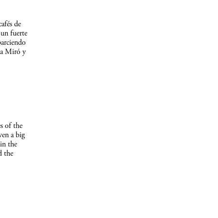
afés de
un fuerte
parciendo
 a Miró y
s of the
ven a big
in the
d the