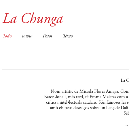
La Chunga
Todo
www
Fotos
Texto
La C
Nom artístic de Micaela Flores Amaya. Comença
Barce¬lona i, més tard, té Emma Maleras com a m
crítics i intel•lectuals catalans. Són famoses le
amb els peus descalços sobre un llenç de Dalí 
Seb