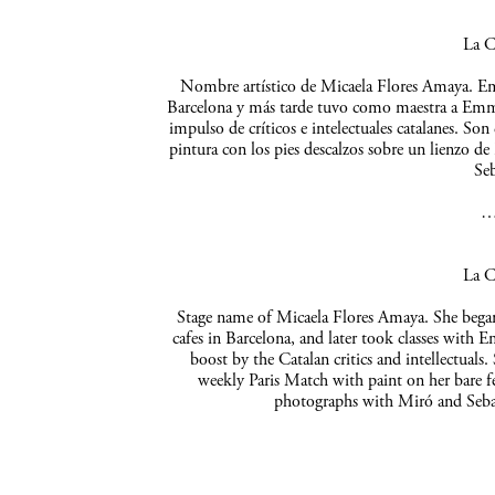
La C
Nombre artístico de Micaela Flores Amaya. Empe
Barcelona y más tarde tuvo como maestra a Emma 
impulso de críticos e intelectuales catalanes. So
pintura con los pies descalzos sobre un lienzo de
Seb
La C
Stage name of Micaela Flores Amaya. She began 
cafes in Barcelona, and later took classes with 
boost by the Catalan critics and intellectuals
weekly Paris Match with paint on her bare f
photographs with Miró and Sebas