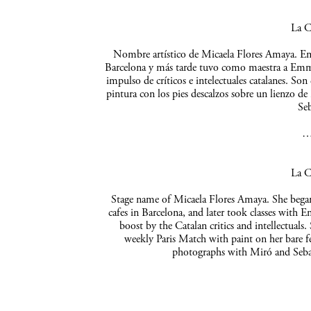
La C
Nombre artístico de Micaela Flores Amaya. Empe
Barcelona y más tarde tuvo como maestra a Emma 
impulso de críticos e intelectuales catalanes. So
pintura con los pies descalzos sobre un lienzo de
Seb
La C
Stage name of Micaela Flores Amaya. She began 
cafes in Barcelona, and later took classes with 
boost by the Catalan critics and intellectuals
weekly Paris Match with paint on her bare f
photographs with Miró and Sebas