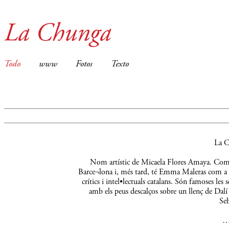
La Chunga
Todo
www
Fotos
Texto
La C
Nom artístic de Micaela Flores Amaya. Comença
Barce¬lona i, més tard, té Emma Maleras com a m
crítics i intel•lectuals catalans. Són famoses le
amb els peus descalços sobre un llenç de Dalí 
Seb