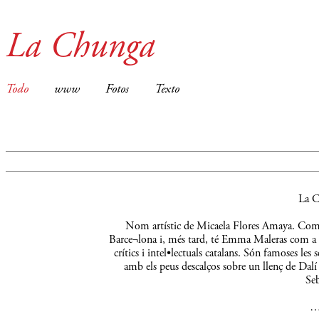
La Chunga
Todo
www
Fotos
Texto
La C
Nom artístic de Micaela Flores Amaya. Comença
Barce¬lona i, més tard, té Emma Maleras com a m
crítics i intel•lectuals catalans. Són famoses le
amb els peus descalços sobre un llenç de Dalí 
Seb