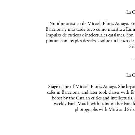
La C
Nombre artístico de Micaela Flores Amaya. Empe
Barcelona y más tarde tuvo como maestra a Emma 
impulso de críticos e intelectuales catalanes. So
pintura con los pies descalzos sobre un lienzo de
Seb
La C
Stage name of Micaela Flores Amaya. She began 
cafes in Barcelona, and later took classes with 
boost by the Catalan critics and intellectuals
weekly Paris Match with paint on her bare f
photographs with Miró and Sebas