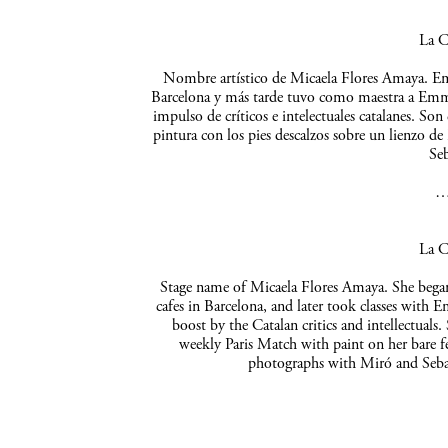
La C
Nombre artístico de Micaela Flores Amaya. Empe
Barcelona y más tarde tuvo como maestra a Emma 
impulso de críticos e intelectuales catalanes. So
pintura con los pies descalzos sobre un lienzo de
Seb
La C
Stage name of Micaela Flores Amaya. She began 
cafes in Barcelona, and later took classes with 
boost by the Catalan critics and intellectuals
weekly Paris Match with paint on her bare f
photographs with Miró and Sebas