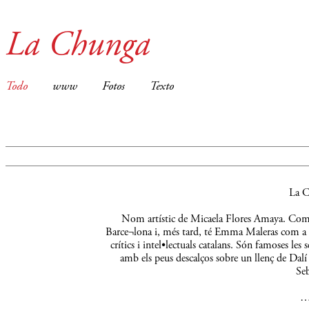
La Chunga
Todo
www
Fotos
Texto
La C
Nom artístic de Micaela Flores Amaya. Comença
Barce¬lona i, més tard, té Emma Maleras com a m
crítics i intel•lectuals catalans. Són famoses le
amb els peus descalços sobre un llenç de Dalí 
Seb