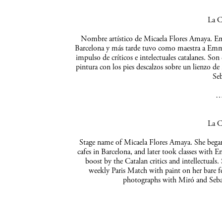
La C
Nombre artístico de Micaela Flores Amaya. Empe
Barcelona y más tarde tuvo como maestra a Emma 
impulso de críticos e intelectuales catalanes. So
pintura con los pies descalzos sobre un lienzo de
Seb
La C
Stage name of Micaela Flores Amaya. She began 
cafes in Barcelona, and later took classes with 
boost by the Catalan critics and intellectuals
weekly Paris Match with paint on her bare f
photographs with Miró and Sebas