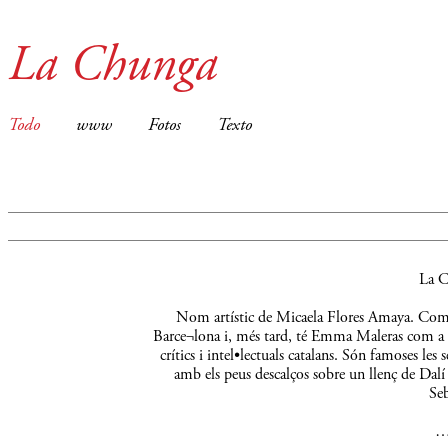
La Chunga
Todo
www
Fotos
Texto
La C
Nom artístic de Micaela Flores Amaya. Comença
Barce¬lona i, més tard, té Emma Maleras com a m
crítics i intel•lectuals catalans. Són famoses le
amb els peus descalços sobre un llenç de Dalí 
Seb