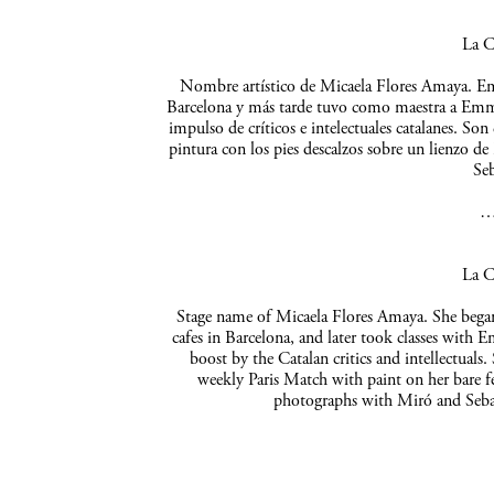
La C
Nombre artístico de Micaela Flores Amaya. Empe
Barcelona y más tarde tuvo como maestra a Emma 
impulso de críticos e intelectuales catalanes. So
pintura con los pies descalzos sobre un lienzo de
Seb
La C
Stage name of Micaela Flores Amaya. She began 
cafes in Barcelona, and later took classes with 
boost by the Catalan critics and intellectuals
weekly Paris Match with paint on her bare f
photographs with Miró and Sebas