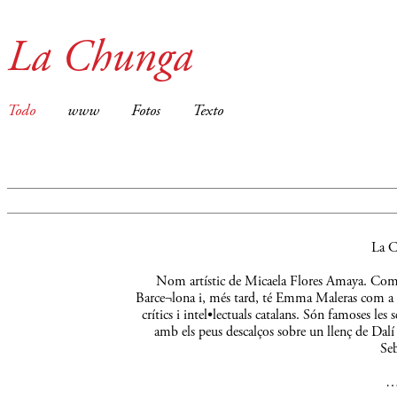
La Chunga
Todo
www
Fotos
Texto
La C
Nom artístic de Micaela Flores Amaya. Comença
Barce¬lona i, més tard, té Emma Maleras com a m
crítics i intel•lectuals catalans. Són famoses le
amb els peus descalços sobre un llenç de Dalí 
Seb