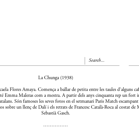
La Chunga (1938)
aela Flores Amaya. Comença a ballar de petita entre les taules d’alguns caf
 té Emma Maleras com a mestra. A partir dels anys cinquanta rep un fort 
s catalans. Són famoses les seves fotos en el setmanari Paris Match escampant
os sobre un llenç de Dalí i els retrats de Francesc Català-Roca al costat de 
Sebastià Gasch.
……………