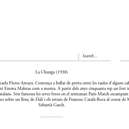
La Chunga (1938)
aela Flores Amaya. Comença a ballar de petita entre les taules d’alguns caf
 té Emma Maleras com a mestra. A partir dels anys cinquanta rep un fort 
s catalans. Són famoses les seves fotos en el setmanari Paris Match escampant
os sobre un llenç de Dalí i els retrats de Francesc Català-Roca al costat de 
Sebastià Gasch.
……………