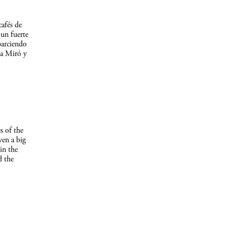
afés de
un fuerte
parciendo
 a Miró y
s of the
ven a big
in the
d the