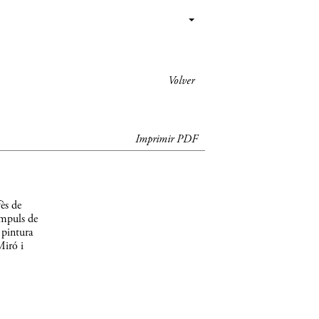
Volver
Imprimir PDF
ès de
impuls de
 pintura
Miró i