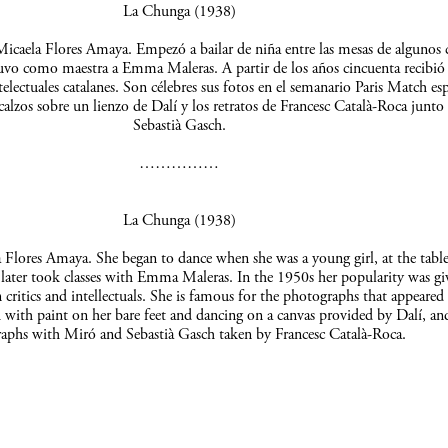
La Chunga (1938)
icaela Flores Amaya. Empezó a bailar de niña entre las mesas de algunos c
uvo como maestra a Emma Maleras. A partir de los años cincuenta recibió 
telectuales catalanes. Son célebres sus fotos en el semanario Paris Match es
scalzos sobre un lienzo de Dalí y los retratos de Francesc Català-Roca junto
Sebastià Gasch.
……………
La Chunga (1938)
Flores Amaya. She began to dance when she was a young girl, at the table
 later took classes with Emma Maleras. In the 1950s her popularity was gi
 critics and intellectuals. She is famous for the photographs that appeared 
 with paint on her bare feet and dancing on a canvas provided by Dalí, an
aphs with Miró and Sebastià Gasch taken by Francesc Català-Roca.