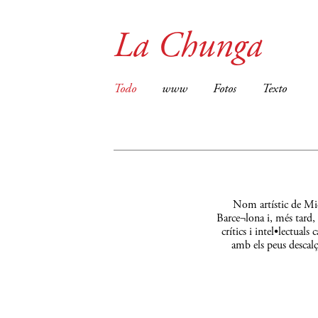
La Chunga
Todo
www
Fotos
Texto
Nom artístic de Mic
Barce¬lona i, més tard,
crítics i intel•lectual
amb els peus descalç