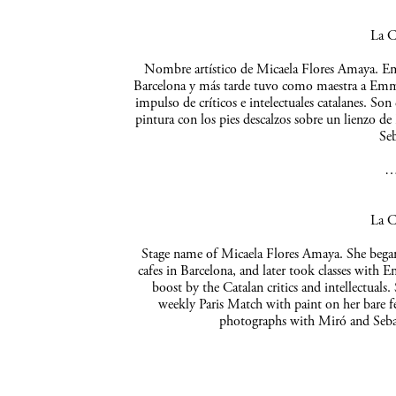
La C
Nombre artístico de Micaela Flores Amaya. Empe
Barcelona y más tarde tuvo como maestra a Emma 
impulso de críticos e intelectuales catalanes. So
pintura con los pies descalzos sobre un lienzo de
Seb
La C
Stage name of Micaela Flores Amaya. She began 
cafes in Barcelona, and later took classes with 
boost by the Catalan critics and intellectuals
weekly Paris Match with paint on her bare f
photographs with Miró and Sebas