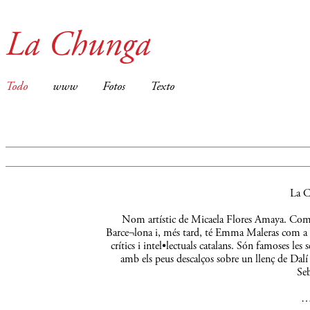
La Chunga
Todo
www
Fotos
Texto
La C
Nom artístic de Micaela Flores Amaya. Comença
Barce¬lona i, més tard, té Emma Maleras com a m
crítics i intel•lectuals catalans. Són famoses le
amb els peus descalços sobre un llenç de Dalí 
Seb