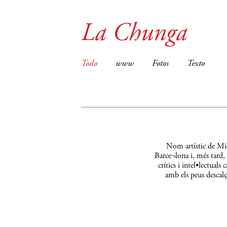
La Chunga
Todo
www
Fotos
Texto
Nom artístic de Mic
Barce¬lona i, més tard,
crítics i intel•lectual
amb els peus descalç