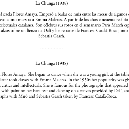
La Chunga (1938)
icaela Flores Amaya. Empezó a bailar de niña entre las mesas de algunos c
uvo como maestra a Emma Maleras. A partir de los años cincuenta recibió 
telectuales catalanes. Son célebres sus fotos en el semanario Paris Match es
scalzos sobre un lienzo de Dalí y los retratos de Francesc Català-Roca junto
Sebastià Gasch.
……………
La Chunga (1938)
Flores Amaya. She began to dance when she was a young girl, at the table
 later took classes with Emma Maleras. In the 1950s her popularity was gi
 critics and intellectuals. She is famous for the photographs that appeared 
 with paint on her bare feet and dancing on a canvas provided by Dalí, an
aphs with Miró and Sebastià Gasch taken by Francesc Català-Roca.