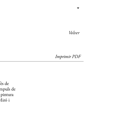
Volver
Imprimir PDF
ès de
impuls de
 pintura
Miró i