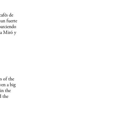
afés de
un fuerte
parciendo
 a Miró y
s of the
ven a big
in the
d the