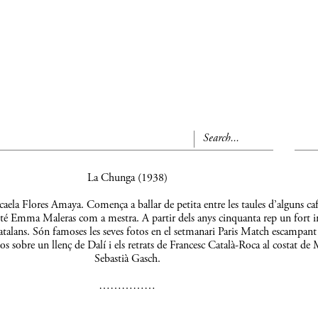
La Chunga (1938)
aela Flores Amaya. Comença a ballar de petita entre les taules d’alguns caf
 té Emma Maleras com a mestra. A partir dels anys cinquanta rep un fort 
s catalans. Són famoses les seves fotos en el setmanari Paris Match escampant
os sobre un llenç de Dalí i els retrats de Francesc Català-Roca al costat de 
Sebastià Gasch.
……………