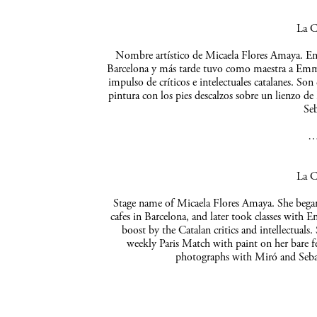
La C
Nombre artístico de Micaela Flores Amaya. Empe
Barcelona y más tarde tuvo como maestra a Emma 
impulso de críticos e intelectuales catalanes. So
pintura con los pies descalzos sobre un lienzo de
Seb
La C
Stage name of Micaela Flores Amaya. She began 
cafes in Barcelona, and later took classes with 
boost by the Catalan critics and intellectuals
weekly Paris Match with paint on her bare f
photographs with Miró and Sebas