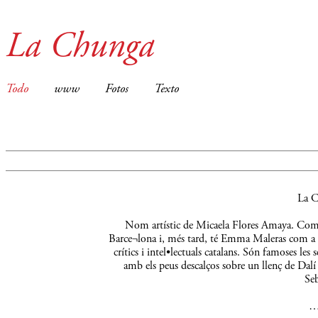
La Chunga
Todo
www
Fotos
Texto
La C
Nom artístic de Micaela Flores Amaya. Comença
Barce¬lona i, més tard, té Emma Maleras com a m
crítics i intel•lectuals catalans. Són famoses le
amb els peus descalços sobre un llenç de Dalí 
Seb