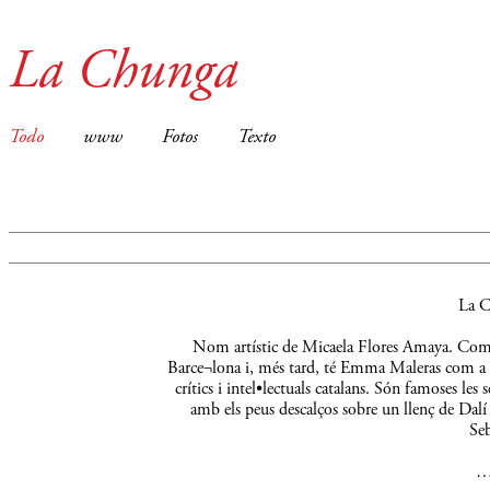
La Chunga
Todo
www
Fotos
Texto
La C
Nom artístic de Micaela Flores Amaya. Comença
Barce¬lona i, més tard, té Emma Maleras com a m
crítics i intel•lectuals catalans. Són famoses le
amb els peus descalços sobre un llenç de Dalí 
Seb