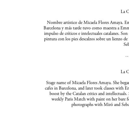
La C
Nombre artístico de Micaela Flores Amaya. Empe
Barcelona y más tarde tuvo como maestra a Emma 
impulso de críticos e intelectuales catalanes. So
pintura con los pies descalzos sobre un lienzo de
Seb
La C
Stage name of Micaela Flores Amaya. She began 
cafes in Barcelona, and later took classes with 
boost by the Catalan critics and intellectuals
weekly Paris Match with paint on her bare f
photographs with Miró and Sebas