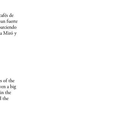
afés de
un fuerte
parciendo
 a Miró y
s of the
ven a big
in the
d the