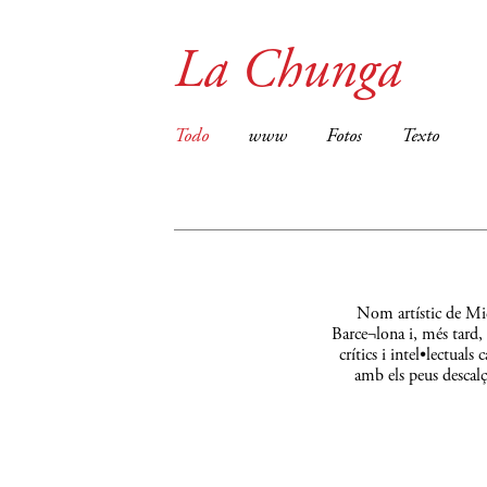
La Chunga
Todo
www
Fotos
Texto
Nom artístic de Mic
Barce¬lona i, més tard,
crítics i intel•lectual
amb els peus descalç