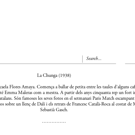
La Chunga (1938)
aela Flores Amaya. Comença a ballar de petita entre les taules d’alguns caf
 té Emma Maleras com a mestra. A partir dels anys cinquanta rep un fort 
s catalans. Són famoses les seves fotos en el setmanari Paris Match escampant
os sobre un llenç de Dalí i els retrats de Francesc Català-Roca al costat de 
Sebastià Gasch.
……………