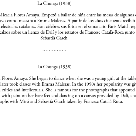
La Chunga (1938)
icaela Flores Amaya. Empezó a bailar de niña entre las mesas de algunos c
uvo como maestra a Emma Maleras. A partir de los años cincuenta recibió 
telectuales catalanes. Son célebres sus fotos en el semanario Paris Match es
scalzos sobre un lienzo de Dalí y los retratos de Francesc Català-Roca junto
Sebastià Gasch.
……………
La Chunga (1938)
Flores Amaya. She began to dance when she was a young girl, at the table
 later took classes with Emma Maleras. In the 1950s her popularity was gi
 critics and intellectuals. She is famous for the photographs that appeared 
 with paint on her bare feet and dancing on a canvas provided by Dalí, an
aphs with Miró and Sebastià Gasch taken by Francesc Català-Roca.