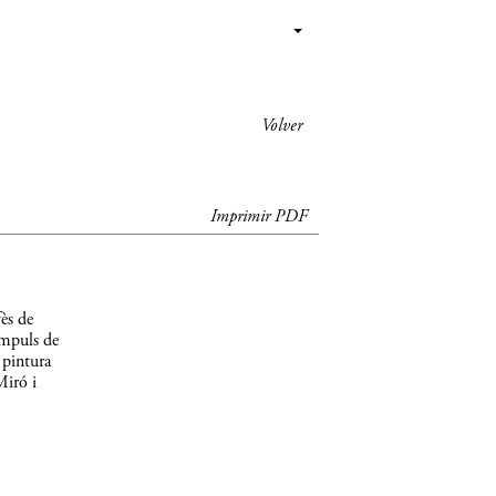
Volver
Imprimir PDF
ès de
impuls de
 pintura
Miró i