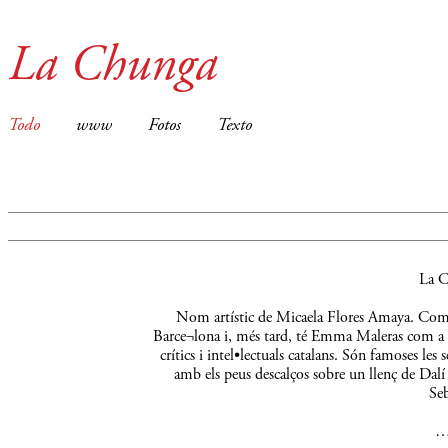
La Chunga
Todo
www
Fotos
Texto
La C
Nom artístic de Micaela Flores Amaya. Comença
Barce¬lona i, més tard, té Emma Maleras com a m
crítics i intel•lectuals catalans. Són famoses le
amb els peus descalços sobre un llenç de Dalí 
Seb