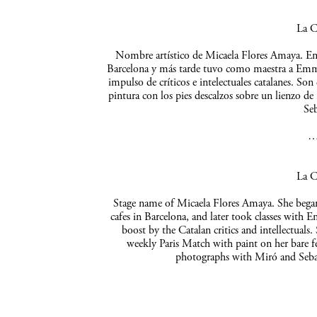
La C
Nombre artístico de Micaela Flores Amaya. Empe
Barcelona y más tarde tuvo como maestra a Emma 
impulso de críticos e intelectuales catalanes. So
pintura con los pies descalzos sobre un lienzo de
Seb
La C
Stage name of Micaela Flores Amaya. She began 
cafes in Barcelona, and later took classes with 
boost by the Catalan critics and intellectuals
weekly Paris Match with paint on her bare f
photographs with Miró and Sebas